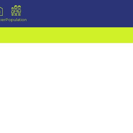
ier
Population